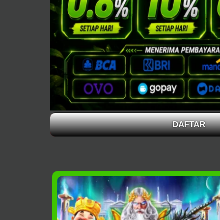
DAFTAR