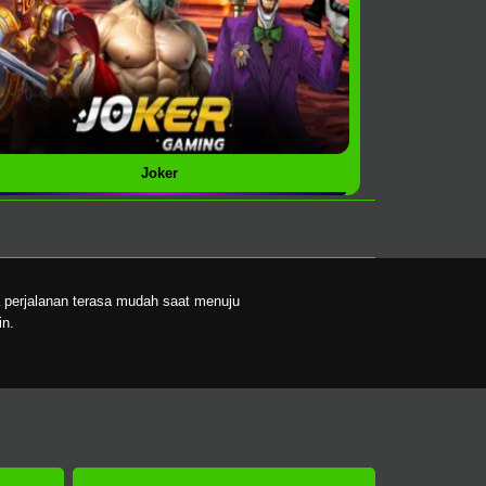
Joker
a perjalanan terasa mudah saat menuju
in.